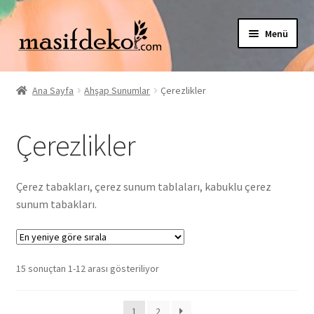
Dolaşıma
İçeriğe
Menü
geç
geç
Alt
Mağaza
menüy
Ana Sayfa
Ahşap Sunumlar
Çerezlikler
genişlet
Alt
Müşteri Hizmetleri
menüy
Çerezlikler
genişlet
Hesabım
İletişim
Çerez tabakları, çerez sunum tablaları, kabuklu çerez
sunum tabakları.
En
15 sonuçtan 1-12 arası gösteriliyor
yeniye
göre
1
2
sıralandı