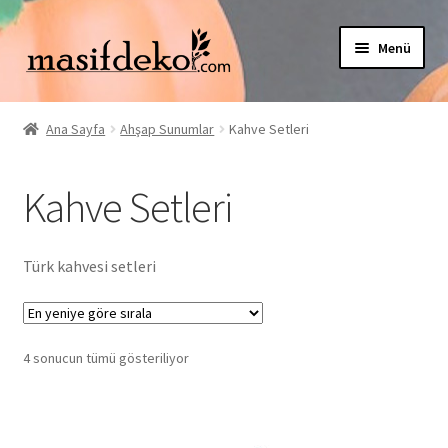
Dolaşıma
İçeriğe
Menü
geç
geç
Alt
Mağaza
menüy
Ana Sayfa
Ahşap Sunumlar
Kahve Setleri
genişlet
Alt
Müşteri Hizmetleri
menüy
Kahve Setleri
genişlet
Hesabım
İletişim
Türk kahvesi setleri
En
4 sonucun tümü gösteriliyor
yeniye
göre
sıralandı