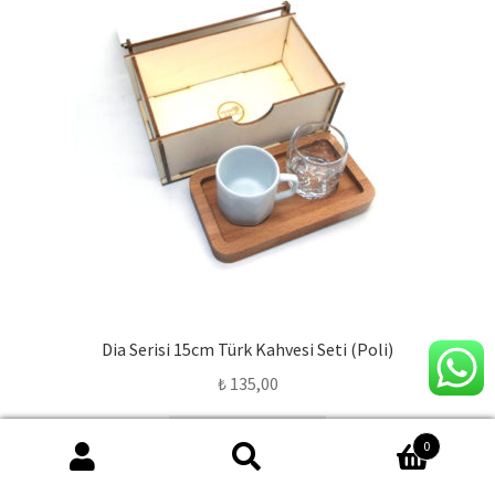
Dia Serisi 15cm Türk Kahvesi Seti (Poli)
₺
135,00
Devamını oku
0
Ara:
Ara