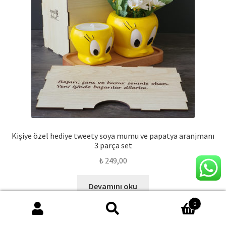
Kişiye özel hediye tweety soya mumu ve papatya aranjmanı
3 parça set
₺
249,00
Devamını oku
0
Ara:
Ara