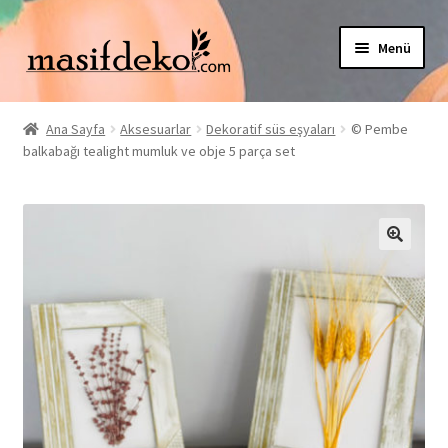
Dolaşıma
İçeriğe
Menü
geç
geç
Alt
Mağaza
menüy
Ana Sayfa
Aksesuarlar
Dekoratif süs eşyaları
© Pembe
genişlet
Alt
balkabağı tealight mumluk ve obje 5 parça set
Müşteri Hizmetleri
menüy
genişlet
Hesabım
İletişim